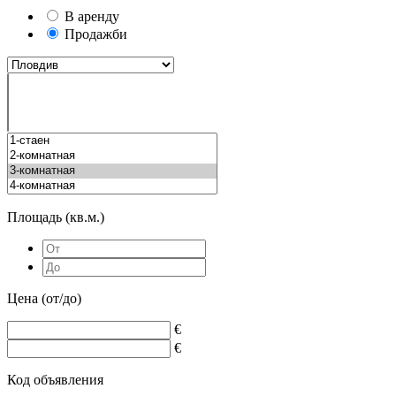
В аренду
Продажби
Площадь (кв.м.)
Цена (от/до)
€
€
Код объявления