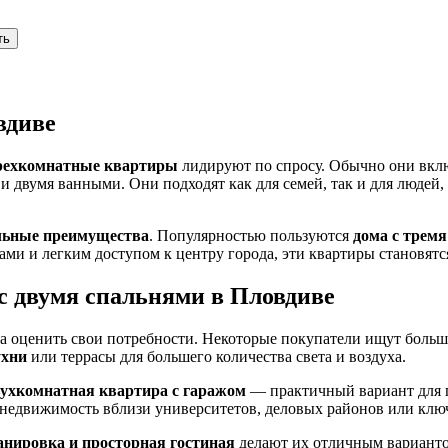
ть
вдиве
рехкомнатные квартиры
лидируют по спросу. Обычно они включ
и двумя ванными. Они подходят как для семей, так и для людей,
льные преимущества
. Популярностью пользуются
дома с тремя
ми и легким доступом к центру города, эти квартиры становятс
с двумя спальнями в Пловдиве
ла оценить свои потребности. Некоторые покупатели ищут боль
ухни
или террасы для большего количества света и воздуха.
ухкомнатная квартира с гаражом
— практичный вариант для г
недвижимость вблизи университетов, деловых районов или клю
нировка и просторная гостиная
делают их отличным вариантом 