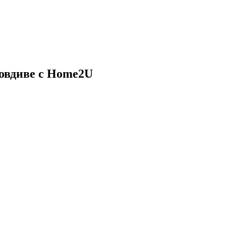
овдиве с
Home2U