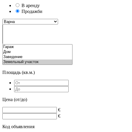
В аренду
Продажби
Площадь (кв.м.)
Цена (от/до)
€
€
Код объявления