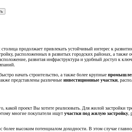
ть
я столица продолжает привлекать устойчивый интерес к разви
тройку, расположенных в развитых городских районах, а также 
расположение, развитая инфраструктура и удобный доступ к кл
мпаний.
быстро начать строительство, а также более крупные
промышле
 также представлены различные
инвестиционные участки
, расп
го, какой проект Вы хотите реализовать. Для жилой застройки 
оэтому многие покупатели ищут
участки под жилую застройку
,
с более высоким потенциалом доходности. В этом случае главно