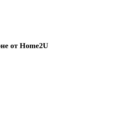
рне от
Home2U