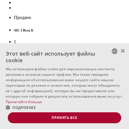
Продано
АП. 3 Вход Б
1
×
2-комнатная
Этот веб-сайт использует файлы
cookie
93.94
м
2
BULGARIAN
Мы используем файлы cookie для персонализации контента,
рекламы и анализа нашего трафика. Мы также передаем
ENGLISH
информацию об использовании вами нашего сайта нашим
партнерам по рекламе и аналитике, которые могут объединять
Продано
RUSSIAN
ее с другой информацией, которую вы им предоставили или
которую они собрали в результате использования вами их услуг.
КВ. 4 Вход Б
Прочитайте больше
ПОДРОБНЕЕ
1
ПРИНЯТЬ ВСЕ
2-комнатная