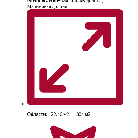
Расположение:
Малиновая долина,
Малиновая долина
Области:
122.46
м
2
— 304
м
2