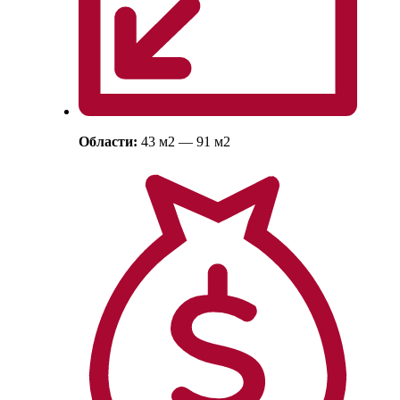
Области:
43
м
2
— 91
м
2