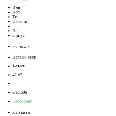
Имя
Пол
Тип
Область
Цена
Статус
КВ. 3 Вход А
Первый этаж
1-стаен
43
м
2
€ 92,606
Свободная
АП. 4 Вход А