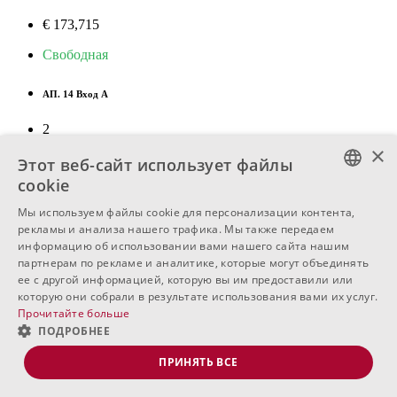
€ 173,715
Свободная
АП. 14 Вход А
2
×
3-комнатная
Этот веб-сайт использует файлы
cookie
91
м
2
BULGARIAN
Мы используем файлы cookie для персонализации контента,
рекламы и анализа нашего трафика. Мы также передаем
ENGLISH
информацию об использовании вами нашего сайта нашим
€ 176,152
партнерам по рекламе и аналитике, которые могут объединять
RUSSIAN
ее с другой информацией, которую вы им предоставили или
Свободная
которую они собрали в результате использования вами их услуг.
Прочитайте больше
КВ. 28 Вход А
ПОДРОБНЕЕ
4
ПРИНЯТЬ ВСЕ
3-комнатная