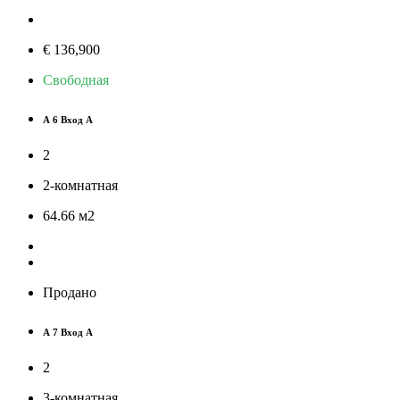
€ 136,900
Свободная
А 6 Вход А
2
2-комнатная
64.66
м
2
Продано
А 7 Вход А
2
3-комнатная