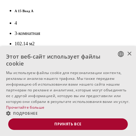
А 15 Вход А
4
3-комнатная
102.14
м
2
×
Этот веб-сайт использует файлы
cookie
€ 137,990
BULGARIAN
Мы используем файлы cookie для персонализации контента,
Свободная
рекламы и анализа нашего трафика. Мы также передаем
ENGLISH
информацию об использовании вами нашего сайта нашим
А 16 Вход А
партнерам по рекламе и аналитике, которые могут объединять
RUSSIAN
ее с другой информацией, которую вы им предоставили или
4
которую они собрали в результате использования вами их услуг.
Прочитайте больше
2-комнатная
ПОДРОБНЕЕ
64.66
м
2
ПРИНЯТЬ ВСЕ