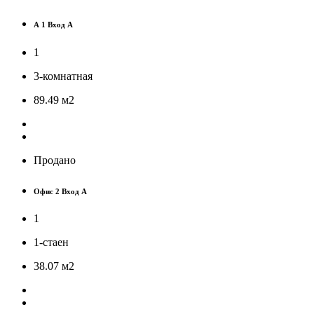
А 1 Вход А
1
3-комнатная
89.49
м
2
Продано
Офис 2 Вход А
1
1-стаен
38.07
м
2