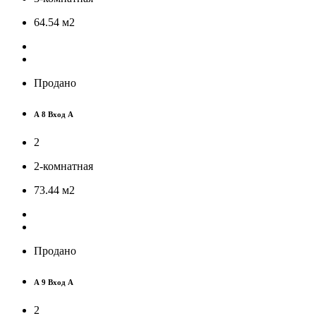
64.54
м
2
Продано
А 8 Вход А
2
2-комнатная
73.44
м
2
Продано
А 9 Вход А
2