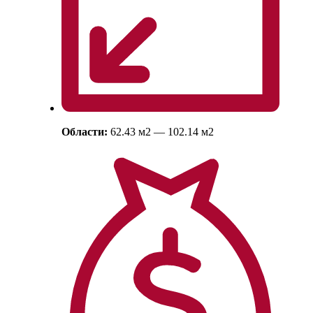
Области:
62.43
м
2
— 102.14
м
2