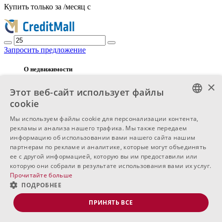
Купить только за
/месяц с
Запросить предложение
О недвижимости
×
ПЕРЕД АКТОМ 15!! СРЕДНИЙ ЭТАЖ!!
Этот веб-сайт использует файлы
ЛЕВСКИ!!
cookie
Предлагаем к продаже двухкомнатную квартиру в
BULGARIAN
Мы используем файлы cookie для персонализации контента,
новом построенном здании с АКТОМ 14 от
рекламы и анализа нашего трафика. Мы также передаем
ENGLISH
зарекомендовавшего себя застройщика с
информацию об использовании вами нашего сайта нашим
реализованными объектами в городе. Жильё
партнерам по рекламе и аналитике, которые могут объединять
RUSSIAN
расположено на пятом этаже из десяти.
ее с другой информацией, которую вы им предоставили или
которую они собрали в результате использования вами их услуг.
Локация:
Прочитайте больше
Здание находится в районе Левски, в
ПОДРОБНЕЕ
непосредственной близости от:
ПРИНЯТЬ ВСЕ
• Технического университета