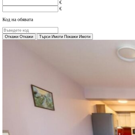
€
€
Код на обявата
Откажи
Откажи
Търси Имоти
Покажи Имоти