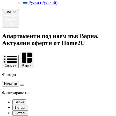
Руски (Русский)
Филтри
Апартаменти под наем във Варна.
Актуални оферти от
Home2U
Списък
Карти
Филтри
Изчисти
Филтриране по
Варна
1-стаен
2-стаен