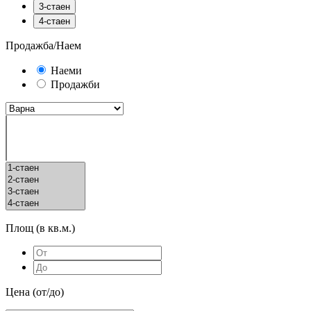
3-стаен
4-стаен
Продажба/Наем
Наеми
Продажби
Площ (в кв.м.)
Цена (от/до)