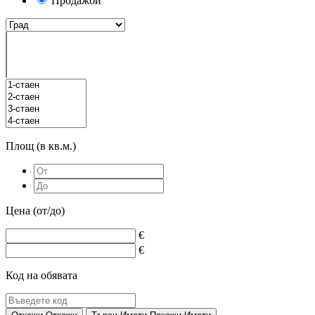
Продажби
Площ (в кв.м.)
Цена (от/до)
€
€
Код на обявата