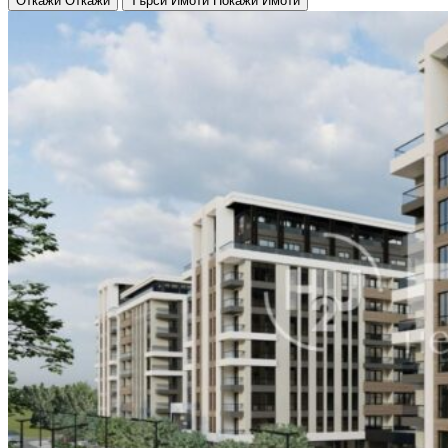
Откажи
Откажи
Търси Имоти
Покажи Имоти