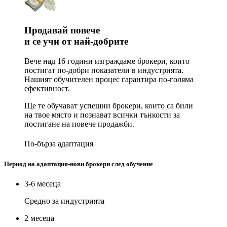
Продавай повече
и се учи от най-добрите
Вече над 16 години изграждаме брокери, които
постигат по-добри показатели в индустрията.
Нашият обучителен процес гарантира по-голяма
ефективност.
Ще те обучават успешни брокери, които са били
на твое място и познават всички тънкости за
постигане на повече продажби.
По-бърза адаптация
Период на адаптация-нови брокери след обучение
3-6 месеца
Средно за индустрията
2 месеца