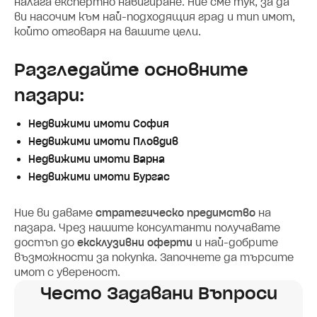
налага експертно навигиране. Ние сме тук, за да
ви насочим към най-подходящия град и тип имот,
който отговаря на вашите цели.
Разгледайте основните
пазари:
Недвижими имоти София
Недвижими имоти Пловдив
Недвижими имоти Варна
Недвижими имоти Бургас
Ние ви даваме
стратегическо предимство
на
пазара. Чрез нашите консултанти получавате
достъп до
ексклузивни оферти
и най-добрите
възможности за покупка. Започнете да търсите
имот с увереност.
Често Задавани Въпроси