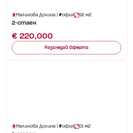
Малинова Долина | София
92 м2
2-стаен
€ 220,000
Разгледай Оферта
Малинова Долина | София
51 м2