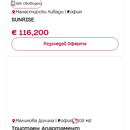
185 Свободни
Манастирски Ливади | София
SUNRISE
€ 116,200
Разгледай Оферта
Малинова Долина | София
102 м2
Тристаен Апартамент