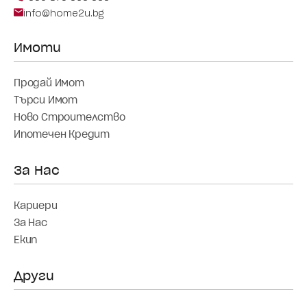
info@home2u.bg
Продай Имот
Търси Имот
Ново Строителство
Ипотечен Кредит
Кариери
За Нас
Екип