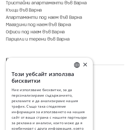
Тристайни апартаменти във Варна
Къщи във Варна
Апартаменти под наем във Варна
Магазини под наем във Варна
Офиси под наем във Варна
Парцели и терени във Варна
×
Този уебсайт използва
Недвижими имоти в Бургас
BULGARIAN
бисквитки
Едностайни апартаменти в Бургас
ENGLISH
Двустайни апартаменти в Бургас
Ние използваме бисквитки, за да
персонализираме съдържанието,
Тристайни апартаменти в Бургас
RUSSIAN
рекламите и да анализираме нашия
Къщи в Бургас
трафик. Също така споделяме
Апартаменти под наем в Бургас
информация за използването на нашия
сайт от ваша страна с нашите партньори
Магазини под наем в Бургас
за реклама и анализи, които може да я
Офиси под наем в Бургас
комбинират с друга информация, която