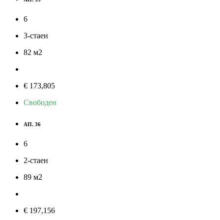
6
3-стаен
82
м
2
€ 173,805
Свободен
АП. 36
6
2-стаен
89
м
2
€ 197,156