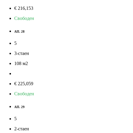
€ 216,153
Свободен
АП. 28
5
3-стаен
108
м
2
€ 225,059
Свободен
АП. 29
5
2-стаен