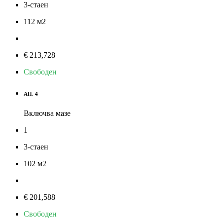
3-стаен
112
м
2
€ 213,728
Свободен
АП. 4
Включва мазе
1
3-стаен
102
м
2
€ 201,588
Свободен