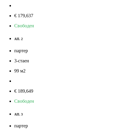
€ 179,637
Свободен
АП. 2
партер
3-стаен
99
м
2
€ 189,649
Свободен
АП. 3
партер