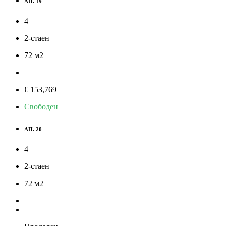
АП. 19
4
2-стаен
72
м
2
€ 153,769
Свободен
АП. 20
4
2-стаен
72
м
2