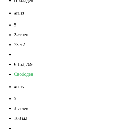
Продаден
АП. 23
5
2-стаен
73
м
2
€ 153,769
Свободен
АП. 25
5
3-стаен
103
м
2