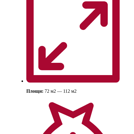
Площи:
72
м
2
— 112
м
2