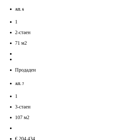
АП. 6
1
2-стаен
71
м
2
Продаден
АП. 7
1
3-стаен
107
м
2
€ 204,434