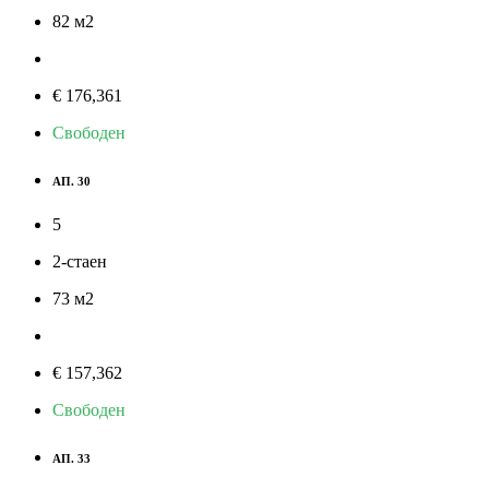
82
м
2
€ 176,361
Свободен
АП. 30
5
2-стаен
73
м
2
€ 157,362
Свободен
АП. 33