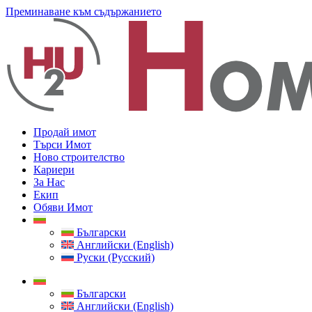
Преминаване към съдържанието
Продай имот
Търси Имот
Ново строителство
Кариери
За Нас
Екип
Обяви Имот
Български
Английски (English)
Руски (Русский)
Български
Английски (English)