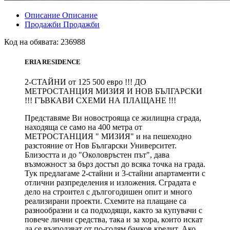
Описание
Описание
Продажби
Продажби
Код на обявата:
236988
ERIA RESIDENCE
2-СТАЙНИ от 125 500 евро !!! ДО
МЕТРОСТАНЦИЯ МИЗИЯ И НОВ БЪЛГАРСКИ
!!! ГЪВКАВИ СХЕМИ НА ПЛАЩАНЕ !!!
Представяме Ви новострояща се жилищна сграда,
находяща се само на 400 метра от
МЕТРОСТАНЦИЯ " МИЗИЯ" и на пешеходно
разстояние от Нов Български Университет.
Близостта и до "Околовръстен път", дава
възможност за бърз достъп до всяка точка на града.
Тук предлагаме 2-стайни и 3-стайни апартаменти с
отлични разпределения и изложения. Сградата е
дело на строител с дългогодишен опит и много
реализирани проекти. Схемите на плащане са
разнообразни и са подходящи, както за купувачи с
повече лични средства, така и за хора, които искат
да се възползват от по-голям банков кредит. Ако