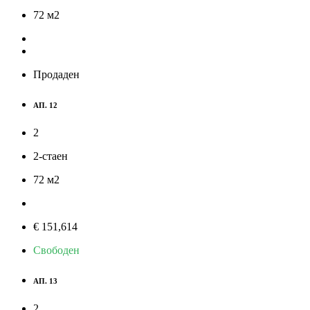
72
м
2
Продаден
АП. 12
2
2-стаен
72
м
2
€ 151,614
Свободен
АП. 13
2