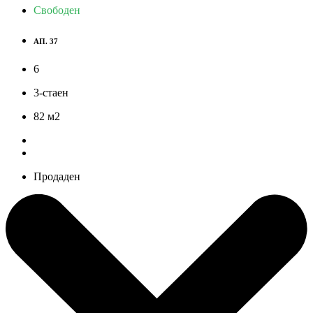
Свободен
АП. 37
6
3-стаен
82
м
2
Продаден