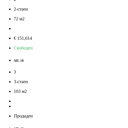
2-стаен
72
м
2
€ 151,614
Свободен
АП. 18
3
3-стаен
103
м
2
Продаден