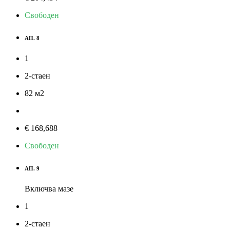
Свободен
АП. 8
1
2-стаен
82
м
2
€ 168,688
Свободен
АП. 9
Включва мазе
1
2-стаен