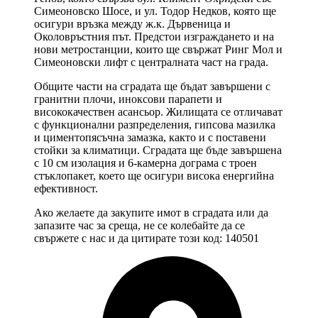
Симеоновско Шосе, и ул. Тодор Недков, която ще
осигури връзка между ж.к. Дървеница и
Околовръстния път. Предстои изграждането и на
нови метростанции, които ще свържат Ринг Мол и
Симеоновски лифт с централната част на града.
Общите части на сградата ще бъдат завършени с
гранитни плочи, иноксови парапети и
висококачествен асансьор. Жилищата се отличават
с функционални разпределения, гипсова мазилка
и циментопясъчна замазка, както и с поставени
стойки за климатици. Сградата ще бъде завършена
с 10 см изолация и 6-камерна дограма с троен
стъклопакет, което ще осигури висока енергийна
ефективност.
Ако желаете да закупите имот в сградата или да
запазите час за среща, не се колебайте да се
свържете с нас и да цитирате този код: 140501