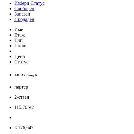
Избери Статус
Свободен
Запазен
Продаден
Име
Етаж
Тип
Площ
Цена
Статус
АП. А7 Вход A
партер
2-стаен
115.76
м
2
€ 176,647