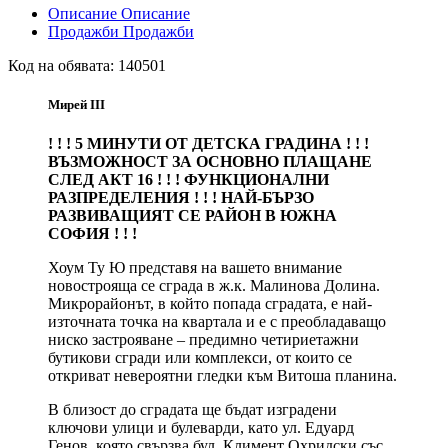
Описание
Описание
Продажби
Продажби
Код на обявата:
140501
Мирей III
! ! ! 5 МИНУТИ ОТ ДЕТСКА ГРАДИНА ! ! !
ВЪЗМОЖНОСТ ЗА ОСНОВНО ПЛАЩАНЕ
СЛЕД АКТ 16 ! ! ! ФУНКЦИОНАЛНИ
РАЗПРЕДЕЛЕНИЯ ! ! ! НАЙ-БЪРЗО
РАЗВИВАЩИЯТ СЕ РАЙОН В ЮЖНА
СОФИЯ ! ! !
Хоум Ту Ю представя на вашето внимание
новострояща се сграда в ж.к. Малинова Долина.
Микрорайонът, в който попада сградата, е най-
източната точка на квартала и е с преобладаващо
ниско застрояване – предимно четириетажни
бутикови сгради или комплекси, от които се
откриват невероятни гледки към Витоша планина.
В близост до сградата ще бъдат изградени
ключови улици и булеварди, като ул. Едуард
Генов, която свързва бул. Климент Охридски със