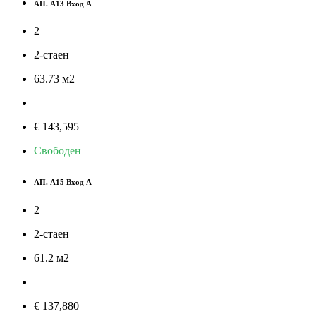
АП. А13 Вход А
2
2-стаен
63.73
м
2
€ 143,595
Свободен
АП. А15 Вход А
2
2-стаен
61.2
м
2
€ 137,880