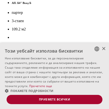
АП. Б4″ Вход Б
партер
3-стаен
109.2
м
2
€ 175,013
×
Този уебсайт използва бисквитки
Свободен
Ние използваме бисквитки, за да персонализираме
BULGARIAN
съдържанието, рекламите и да анализираме нашия трафик.
АП. Б4 Вход Б
Също така споделяме информация за използването на нашия
ENGLISH
сайт от ваша страна с нашите партньори за реклама и анализи,
партер
които може да я комбинират с друга информация, която сте им
RUSSIAN
предоставили или която са събрали от вашето използване на
2-стаен
техните услуги.
Прочетете още
ПОКАЖЕТЕ ПОДРОБНОСТИ
102.63
м
2
ПРИЕМЕТЕ ВСИЧКИ