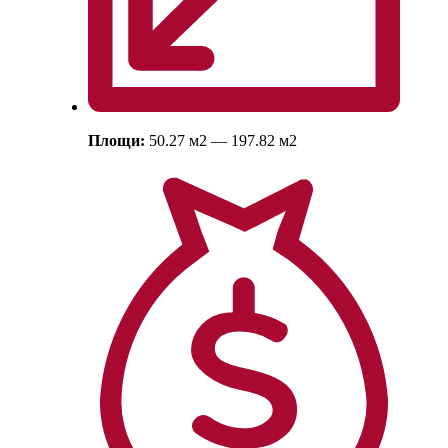
Площи:
50.27
м
2
— 197.82
м
2