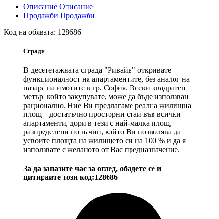
Описание
Описание
Продажби
Продажби
Код на обявата:
128686
Сгради
В десететажната сграда "Ривайв" откривате
функционалност на апартаментите, без аналог на
пазара на имотите в гр. София. Всеки квадратен
метър, който закупувате, може да бъде използван
рационално. Ние Ви предлагаме реална жилищна
площ – достатъчно просторни стаи във всички
апартаменти, дори в тези с най-малка площ,
разпределени по начин, който Ви позволява да
усвоите площта на жилището си на 100 % и да я
използвате с желаното от Вас предназначение.
За да запазите час за оглед, обадете се и
цитирайте този код:128686