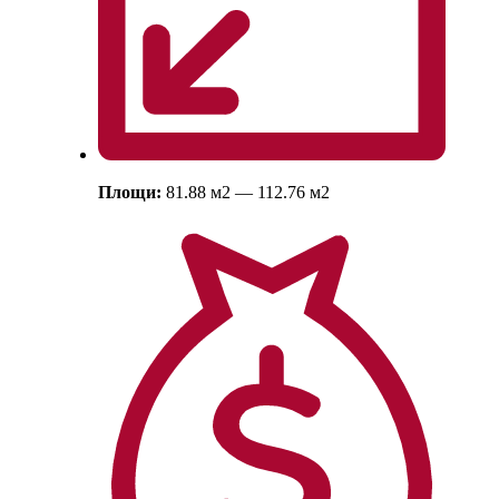
Площи:
81.88
м
2
— 112.76
м
2