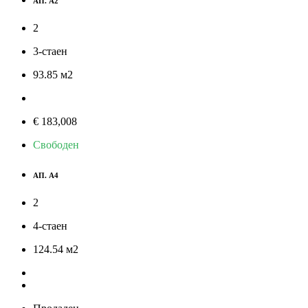
АП. А2
2
3-стаен
93.85
м
2
€ 183,008
Свободен
АП. А4
2
4-стаен
124.54
м
2