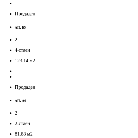
Продаден
АП. Б5
2
4-стаен
123.14
м
2
Продаден
АП. А6
2
2-стаен
81.88
м
2