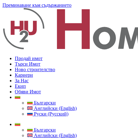
Преминаване към съдържанието
Продай имот
Търси Имот
Ново строителство
Кариери
За Нас
Екип
Обяви Имот
Български
Английски (English)
Руски (Русский)
Български
Английски (English)