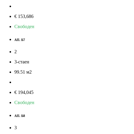
€ 153,686
Свободен
АП. Б7
2
3-стаен
99.51
м
2
€ 194,045
Свободен
АП. Б8
3