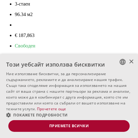
3-стаен
96.34
м
2
€ 187,863
Свободен
×
АП. А8
Този уебсайт използва бисквитки
3
Ние използваме бисквитки, за да персонализираме
BULGARIAN
съдържанието, рекламите и да анализираме нашия трафик.
3-стаен
Също така споделяме информация за използването на нашия
ENGLISH
сайт от ваша страна с нашите партньори за реклама и анализи,
94.1
м
2
които може да я комбинират с друга информация, която сте им
RUSSIAN
предоставили или която са събрали от вашето използване на
техните услуги.
Прочетете още
€ 183,495
ПОКАЖЕТЕ ПОДРОБНОСТИ
Свободен
ПРИЕМЕТЕ ВСИЧКИ
АП. А9