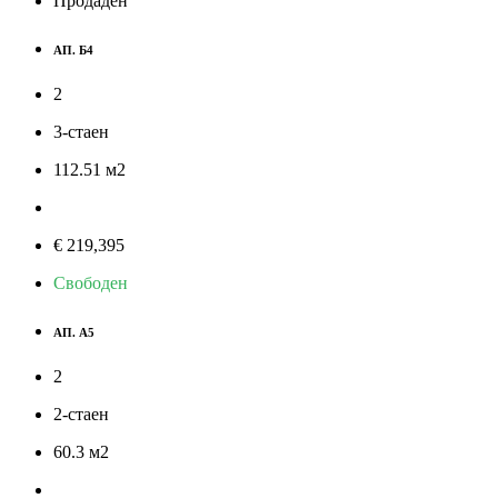
Продаден
АП. Б4
2
3-стаен
112.51
м
2
€ 219,395
Свободен
АП. А5
2
2-стаен
60.3
м
2