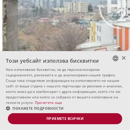
×
Този уебсайт използва бисквитки
Ние използваме бисквитки, за да персонализираме
BULGARIAN
съдържанието, рекламите и да анализираме нашия трафик.
Също така споделяме информация за използването на нашия
ENGLISH
сайт от ваша страна с нашите партньори за реклама и анализи,
които може да я комбинират с друга информация, която сте им
RUSSIAN
предоставили или която са събрали от вашето използване на
техните услуги.
Прочетете още
ПОКАЖЕТЕ ПОДРОБНОСТИ
ПРИЕМЕТЕ ВСИЧКИ