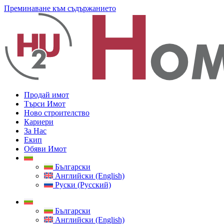
Преминаване към съдържанието
Продай имот
Търси Имот
Ново строителство
Кариери
За Нас
Екип
Обяви Имот
Български
Английски (English)
Руски (Русский)
Български
Английски (English)