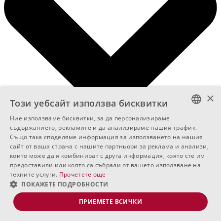
×
Този уебсайт използва бисквитки
Ние използваме бисквитки, за да персонализираме
BULGARIAN
съдържанието, рекламите и да анализираме нашия трафик.
Също така споделяме информация за използването на нашия
ENGLISH
сайт от ваша страна с нашите партньори за реклама и анализи,
които може да я комбинират с друга информация, която сте им
RUSSIAN
предоставили или която са събрали от вашето използване на
техните услуги.
Прочетете още
ПОКАЖЕТЕ ПОДРОБНОСТИ
ПРИЕМЕТЕ ВСИЧКИ
Свържи се с нас!