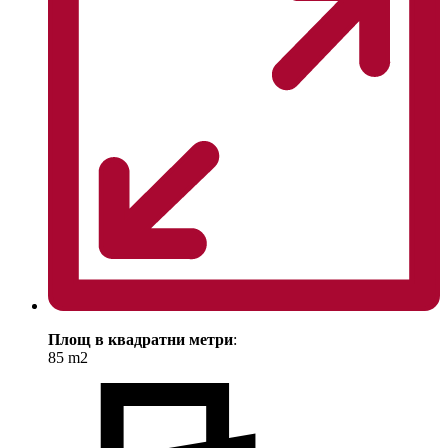
Площ в квадратни метри
:
85 m2