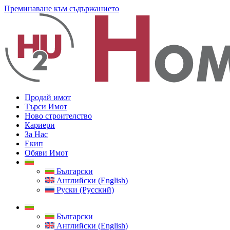
Преминаване към съдържанието
Продай имот
Търси Имот
Ново строителство
Кариери
За Нас
Екип
Обяви Имот
Български
Английски (English)
Руски (Русский)
Български
Английски (English)