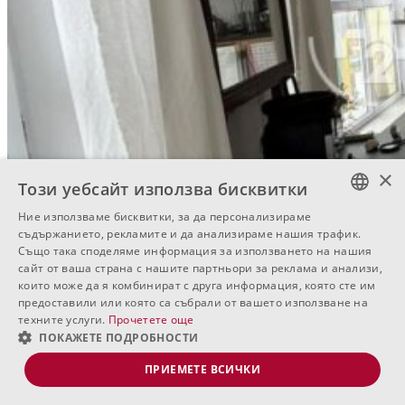
×
Този уебсайт използва бисквитки
Ние използваме бисквитки, за да персонализираме
BULGARIAN
съдържанието, рекламите и да анализираме нашия трафик.
Също така споделяме информация за използването на нашия
ENGLISH
сайт от ваша страна с нашите партньори за реклама и анализи,
които може да я комбинират с друга информация, която сте им
RUSSIAN
предоставили или която са събрали от вашето използване на
техните услуги.
Прочетете още
ПОКАЖЕТЕ ПОДРОБНОСТИ
ПРИЕМЕТЕ ВСИЧКИ