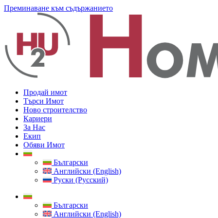
Преминаване към съдържанието
Продай имот
Търси Имот
Ново строителство
Кариери
За Нас
Екип
Обяви Имот
Български
Английски (English)
Руски (Русский)
Български
Английски (English)