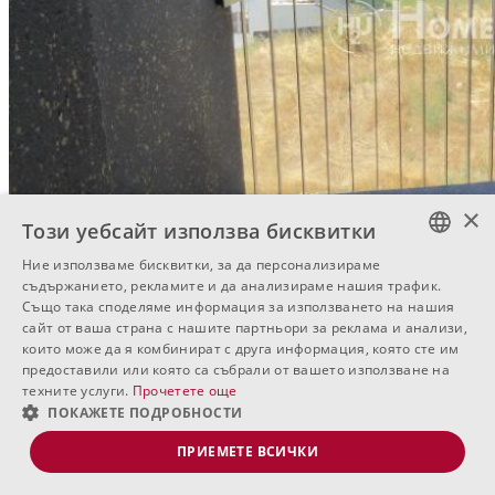
×
Този уебсайт използва бисквитки
Ние използваме бисквитки, за да персонализираме
BULGARIAN
съдържанието, рекламите и да анализираме нашия трафик.
Също така споделяме информация за използването на нашия
ENGLISH
сайт от ваша страна с нашите партньори за реклама и анализи,
които може да я комбинират с друга информация, която сте им
RUSSIAN
предоставили или която са събрали от вашето използване на
техните услуги.
Прочетете още
ПОКАЖЕТЕ ПОДРОБНОСТИ
ПРИЕМЕТЕ ВСИЧКИ