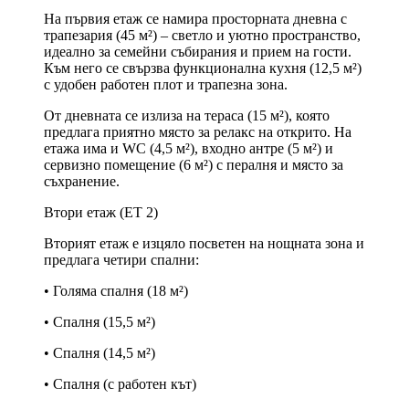
На първия етаж се намира просторната дневна с
трапезария (45 м²) – светло и уютно пространство,
идеално за семейни събирания и прием на гости.
Към него се свързва функционална кухня (12,5 м²)
с удобен работен плот и трапезна зона.
От дневната се излиза на тераса (15 м²), която
предлага приятно място за релакс на открито. На
етажа има и WC (4,5 м²), входно антре (5 м²) и
сервизно помещение (6 м²) с пералня и място за
съхранение.
Втори етаж (ЕТ 2)
Вторият етаж е изцяло посветен на нощната зона и
предлага четири спални:
• Голяма спалня (18 м²)
• Спалня (15,5 м²)
• Спалня (14,5 м²)
• Спалня (с работен кът)