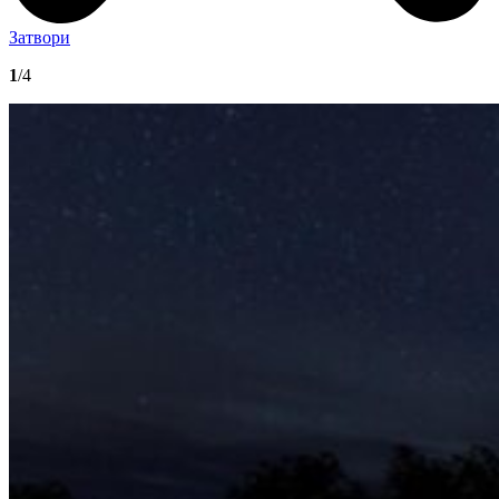
Затвори
1
/4