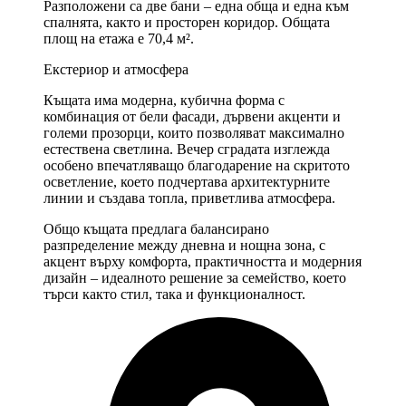
Разположени са две бани – една обща и една към
спалнята, както и просторен коридор. Общата
площ на етажа е 70,4 м².
Екстериор и атмосфера
Къщата има модерна, кубична форма с
комбинация от бели фасади, дървени акценти и
големи прозорци, които позволяват максимално
естествена светлина. Вечер сградата изглежда
особено впечатляващо благодарение на скритото
осветление, което подчертава архитектурните
линии и създава топла, приветлива атмосфера.
Общо къщата предлага балансирано
разпределение между дневна и нощна зона, с
акцент върху комфорта, практичността и модерния
дизайн – идеалното решение за семейство, което
търси както стил, така и функционалност.