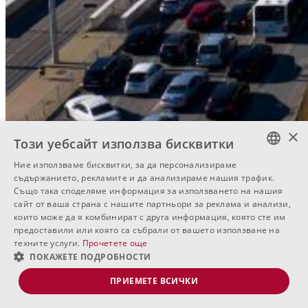
×
Този уебсайт използва бисквитки
Ние използваме бисквитки, за да персонализираме
BULGARIAN
Свържете се с нас
съдържанието, рекламите и да анализираме нашия трафик.
Също така споделяме информация за използването на нашия
ENGLISH
сайт от ваша страна с нашите партньори за реклама и анализи,
Обадете ни се за да уговорим среща, на която да разгледате
които може да я комбинират с друга информация, която сте им
RUSSIAN
всички детайли по конкретния имот
предоставили или която са събрали от вашето използване на
техните услуги.
Прочетете още
ПОКАЖЕТЕ ПОДРОБНОСТИ
ПРИЕМЕТЕ ВСИЧКИ